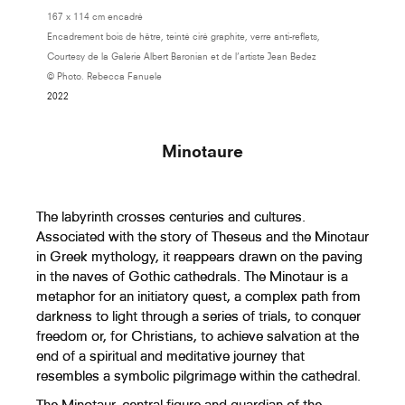
167 x 114 cm encadré
Encadrement bois de hêtre, teinté ciré graphite, verre anti-reflets,
Murmuration Aux Cent Sonnets
Courtesy de la Galerie Albert Baronian et de l’artiste Jean Bedez
(Dessin Droit)
© Photo. Rebecca Fanuele
2022
Au Crépuscule Des Dieux
Minotaure
(Labyrinthe De La Cathédrale De
Reims)
The labyrinth crosses centuries and cultures.
Associated with the story of Theseus and the Minotaur
Au Crépuscule Des Dieux (
in Greek mythology, it reappears drawn on the paving
Labyrinthe De La Cathédrale De
in the naves of Gothic cathedrals. The Minotaur is a
Chartres)
metaphor for an initiatory quest, a complex path from
darkness to light through a series of trials, to conquer
freedom or, for Christians, to achieve salvation at the
Au Crépuscule Des Dieux
end of a spiritual and meditative journey that
(Labyrinthe De La Cathédrale
resembles a symbolic pilgrimage within the cathedral.
D'Amiens)
The Minotaur, central figure and guardian of the