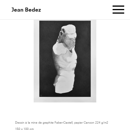
Jean Bedez
Informations
Works
Murmuration Aux Cent Sonnets
(Dessin Gauche)
Murmuration Aux Cent Sonnets
(Dessin Central)
Dessin à la mine de graphite Faber-Castell, papier Canson 224 g/m2
150 x 100 cm