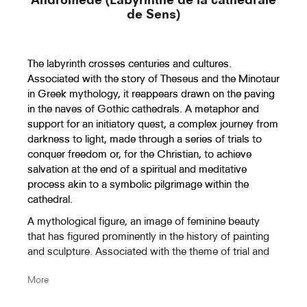
épreuve majeure pour le héros Thésée qui doit tuer le
de Sens)
Hercule Et Cacus I
monstre et s’échappe grâce au fil d’ Ariane. La
chrétienté médiévale réinterprète le symbole en
l’associant à un exercice spirituel qui permet au
The labyrinth crosses centuries and cultures.
croyant de se racheter et le fait cheminer vers la
Associated with the story of Theseus and the Minotaur
lumière divine. Inspiré d’une sculpture antique
in Greek mythology, it reappears drawn on the paving
Hercule Et Cacus II
archaïque figurant le minotaure avec une tête de boeuf,
in the naves of Gothic cathedrals. A metaphor and
le dessin ici porte les marques du temps qui passe.
support for an initiatory quest, a complex journey from
Les aspérités et traces, visibles sur la surface et la
darkness to light, made through a series of trials to
structure, résultent de processus naturels. Ces
conquer freedom or, for the Christian, to achieve
altérations rappellent la fragilité de la matière face au
salvation at the end of a spiritual and meditative
Hercule Et Cacus III
temps et donnent une patine qui enrichit l’histoire de
process akin to a symbolic pilgrimage within the
l’œuvre. Jean Bedez s’est attaché, ici à la
cathedral.
représentation des plus fidèle d’une surface poreuse
et irrégulière à cause de l’érosion. Les sculptures en
A mythological figure, an image of feminine beauty
pierre souvent présentes dans le travail de Jean Bedez
that has figured prominently in the history of painting
incarnent souvent le passage du temps, que ce soit
Hercule Tuant Cacus Avec Une
and sculpture. Associated with the theme of trial and
par leur vieillissement naturel ou par leur symbolique
danger, but also of love represented by a sea monster,
Massue
artistique. Elles témoignent de l’interaction entre la
More
saved by the hero Perseus, she also gives her name to
matière, les éléments et l’humanité, nous rappelant la
a constellation. The statue of Andromeda is haloed by