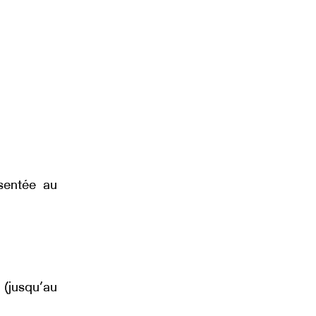
ésentée au
(jusqu’au