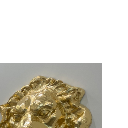
a Cartier,
s, Pierre
d, Antonio
ie Setton,