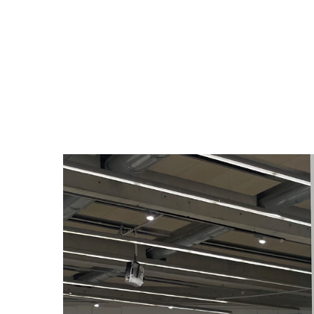
Babou, Je
Nina Chi
Gonnord, 
Recalcati
Susanne S
[mac] Mus
69 avenue
13008 Mar
04 13 94 
macpublic
Le [mac] 