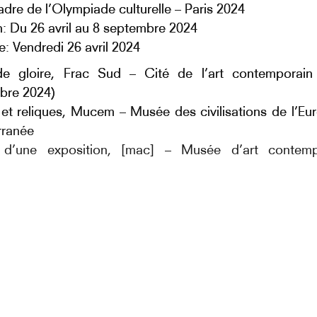
adre de l’Olympiade culturelle – Paris 2024
n: Du 26 avril au 8 septembre 2024
e: Vendredi 26 avril 2024
de gloire, Frac Sud – Cité de l’art contemporain 
bre 2024)
et reliques, Mucem – Musée des civilisations de l’Eu
rranée
 d’une exposition, [mac] – Musée d’art contem
ssaire et critique d’art Jean-Marc Huitorel a 
 dans trois institutions culturelles phares de la Régio
 de Marseille. Des exploits, des chefs-d’oeuvre s
ger la relation de l’art au sport à travers plus de 200
00 artistes français et étrangers, où cohabitent fa
t humour.
ud – Cité de l’art contemporain