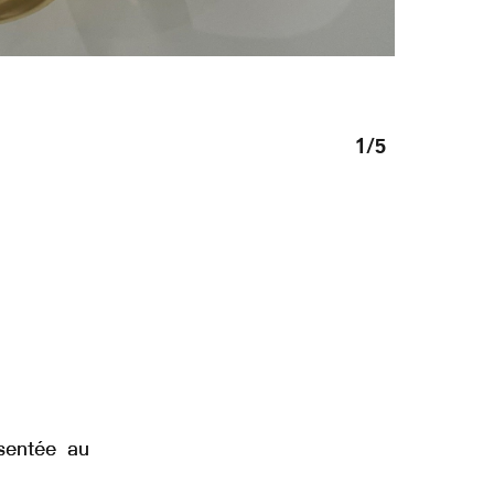
1
/5
ésentée au