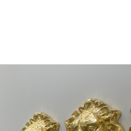
an Bedez, Julien Beneyton, Guillaume Bresson, Johann
ldress, Raoul De Keyser, Barry Flanagan, Jef Gey
Jacques Julien, Frédéric Lefever, Guillaume Pinar
, Stefan Rinck, Pascal Rivet, Alain Séchas, Jérém
trassmann, Maryline Terrier, Yves Trémorin.
ée d’art contemporain de Marseille
 d’Haïfa
seille
83 49/54
s@marseille.fr
est ouvert du mardi au dimanche de 9h à 18h.