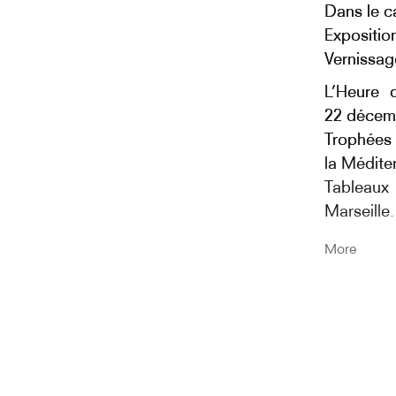
Dans le c
Expositio
Vernissag
L’Heure 
22 décem
Trophées 
la Médite
Tableaux
Marseille.
Le commi
More
exposition
la Ville
d’interro
près de 1
critique e
Au Frac S