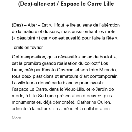
(Des)-alter-est / Espace le Carré Lille
Murmuration Aux Cent Sonnets
(Dessin Droit)
(Des) – Alter – Est », il faut le lire au sens de l’altération
de la matière et du sens, mais aussi en liant les mots
(« désaltéré ») car « on est aussi là pour faire la fête ».
Terrils en février
Au Crépuscule Des Dieux
(Labyrinthe De La Cathédrale De
Cette exposition, qui a nécessité « un an de boulot »,
est la première grande réalisation du collectif Les
Reims)
Lieux, créé par Renato Casciani et son frère Mirando,
tous deux plasticiens et amateurs d’art contemporain.
Au Crépuscule Des Dieux (
La ville leur a donné carte blanche pour investir
Labyrinthe De La Cathédrale De
l’espace Le Carré, dans le Vieux-Lille, et le Jardin de
mode, à Lille-Sud (une présentation d’oeuvres plus
Chartres)
monumentales, déjà démontée). Catherine Cullen,
adjointe à la culture, « a aimé », et la collaboration
Au Crépuscule Des Dieux
Lille/Les Lieux pourrait se poursuivre par d’autres
More
(Labyrinthe De La Cathédrale
expos (de Nicolas Milhe ou Lionel Scoccimaro, par
exemple), « pourquoi pas à Saint-Sauveur », ou par
D'Amiens)