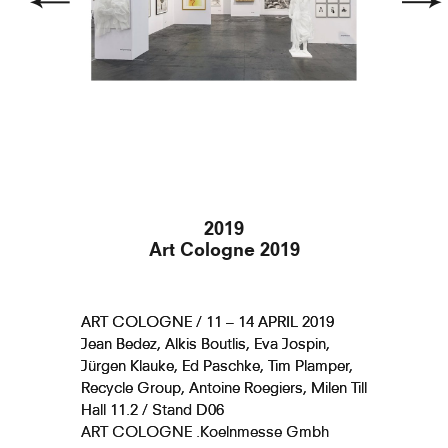
Hercule Enfant Étouffant Les
Serpents I
Hercule Enfant Étouffant Les
Serpents II
2019
Art Cologne 2019
Le Géant
ART COLOGNE / 11 – 14 APRIL 2019
Jean Bedez, Alkis Boutlis, Eva Jospin,
Jürgen Klauke, Ed Paschke, Tim Plamper,
Atlas Portant Le Monde
Recycle Group, Antoine Roegiers, Milen Till
Hall 11.2 / Stand D06
ART COLOGNE .Koelnmesse Gmbh