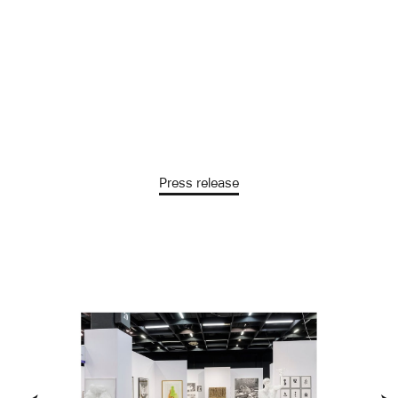
Vernissage : jeudi 12 novembre 2020 de 16h à 20h
OUVERTURE
Hercule Et Cacus (Labyrinthe De La
Dans le cadre de l’épidémie de Covid-19, merci de
Villa Kérylos)
prendre contact avec les lieux pour vérifier la
programmation et les contraintes d’accès avant de
vous déplacer –
Du 13 novembre au 31 décembre : du mercredi au
Minotaure
dimanche de 13h à 20h. ;
Du 1er janvier au 17 janvier 2021 : du mercredi au
Press release
dimanche de 13h à 20h.
Andromède (Labyrinthe De La
Cathédrale De Sens)
Atlas (Labyrinthe De La Cathédrale
De Bayeux)