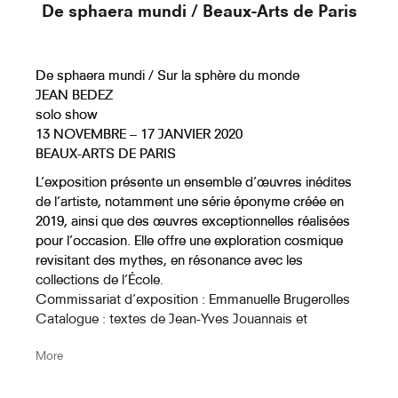
De sphaera mundi / Beaux-Arts de Paris
Murmuration Aux Cent Sonnets
(Dessin Droit)
De sphaera mundi / Sur la sphère du monde
JEAN BEDEZ
solo show
13 NOVEMBRE – 17 JANVIER 2020
Au Crépuscule Des Dieux
BEAUX-ARTS DE PARIS
(Labyrinthe De La Cathédrale De
L’exposition présente un ensemble d’œuvres inédites
Reims)
de l’artiste, notamment une série éponyme créée en
2019, ainsi que des œuvres exceptionnelles réalisées
pour l’occasion. Elle offre une exploration cosmique
Au Crépuscule Des Dieux (
revisitant des mythes, en résonance avec les
Labyrinthe De La Cathédrale De
collections de l’École.
Chartres)
Commissariat d’exposition : Emmanuelle Brugerolles
Catalogue : textes de Jean-Yves Jouannais et
Emmanuelle Brugerolles
Au Crépuscule Des Dieux
More
Collection Carnets d’études. Reliure Broché. Prix : 20
(Labyrinthe De La Cathédrale
euros
D'Amiens)