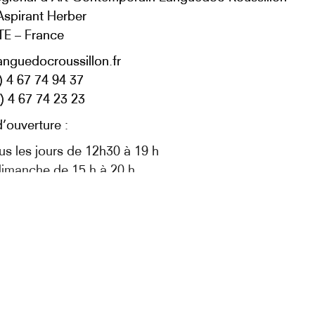
Aspirant Herber
TE – France
anguedocroussillon.fr
0) 4 67 74 94 37
0) 4 67 74 23 23
’ouverture :
us les jours de 12h30 à 19 h
imanche de 15 h à 20 h
mardi
uedocroussillon.fr
bre et gratuite pour tous les publics. Les animaux n
dans les salles du centre d’art