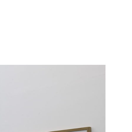
 artistes
donne une
râce à ces
lfredo Ara
ière, Leng
, Béatrice
Gygi, Karl
, Olivier
rin, Yves
n Agneta
odzielski,
ad Mehdi
ie.