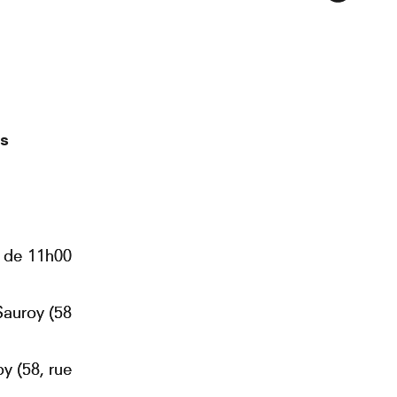
is
e de 11h00
 Sauroy (58
y (58, rue