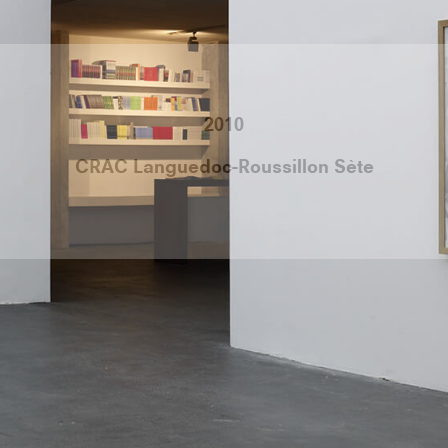
e Sauroy, 58 Rue Charlot 75003, Paris
lles du Calvaire ou Saint Sébastien Froissart