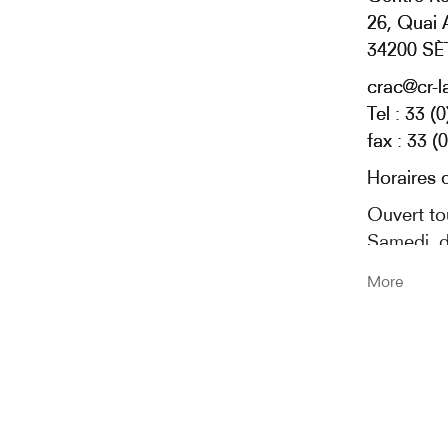
26, Quai 
34200 SÈ
crac@cr-l
Tel : 33 (
fax : 33 (
Horaires d
Ouvert to
Samedi, d
fermé le 
More
crac.lang
Entrée li
acceptés 