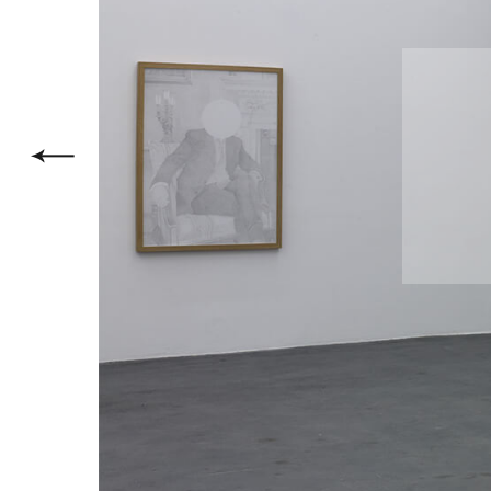
l’Hôtel d
Métro : Fi