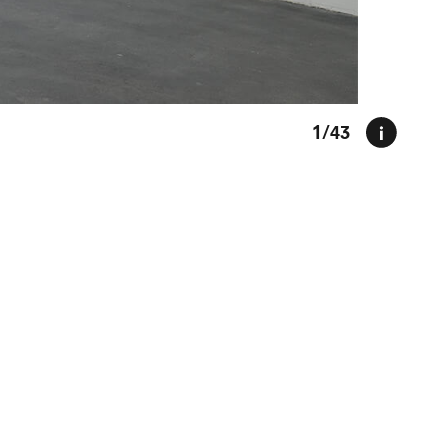
1
/43