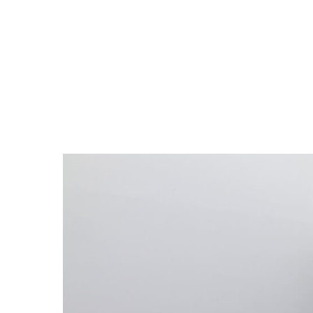
la diver
d’aujourd’
Selon le
perspecti
artistes 
Les 37 ar
Monti, Pi
Bingchuan
Cussol, N
Haendel,
Masmonte
Netzham
PeWersson
Jean-Mi
Tabatabai
Infos Prat