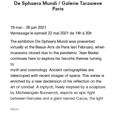
De Sphaera Mundi / Galerie Tarasieve
Paris
Murmuration Aux Cent Sonnets
(Dessin Droit)
19 mai – 26 juin 2021
Vernissage le samedi 22 mai 2021 de 14h à 20h
The exhibition De Sphaera Mundi was presented
Au Crépuscule Des Dieux
virtually at the Beaux-Arts de Paris last February, when
(Labyrinthe De La Cathédrale De
museums closed due to the pandemic. Jean Bedez
Reims)
continues here to explore his favorite themes turning
to
myth and cosmology. Ancient cartographies are
Au Crépuscule Des Dieux (
telescoped with recent images of space. This series is
Labyrinthe De La Cathédrale De
enriched by a new declension of his reflection on the
Chartres)
art of combat. A triptych, freely inspired by a sculpture
by Michelangelo Buonarroti, depicts an epic fight
between Hercules and a giant named Cacus, the light
Au Crépuscule Des Dieux
and
(Labyrinthe De La Cathédrale
More
dark in a landscape of the origins of the world, under a
D'Amiens)
black star. New works in a varied palette (graphite,