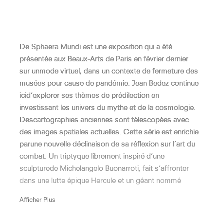
natural pigments and charcoal, laser engraving),
inspired this time by older art dating back to the
Hercule Et Cacus (Labyrinthe De La
Hellenistic
Villa Kérylos)
period, revisit famous mythological episodes relating
De Sphaera Mundi est une exposition qui a été
to the childhood of Hercules and the giant Atlas. So
présentée aux Beaux-Arts de Paris en février dernier
many variations on the theme of the giants, as it was
sur unmode virtuel, dans un contexte de fermeture des
illustrated by the statuary of different periods and as it
Minotaure
musées pour cause de pandémie. Jean Bedez continue
appears to us today, damaged by time.
icid’explorer ses thèmes de prédilection en
investissant les univers du mythe et de la cosmologie.
Descartographies anciennes sont télescopées avec
Andromède (Labyrinthe De La
des images spatiales actuelles. Cette série est enrichie
Cathédrale De Sens)
parune nouvelle déclinaison de sa réflexion sur l’art du
combat. Un triptyque librement inspiré d’une
sculpturede Michelangelo Buonarroti, fait s’affronter
dans une lutte épique Hercule et un géant nommé
Atlas (Labyrinthe De La Cathédrale
Cacus, lalumière et les ténèbres dans un paysage des
De Bayeux)
Afficher Plus
origines du monde, placé sous le signe d’un astre noir.
Denouvelles œuvres réalisées avec une palette variée