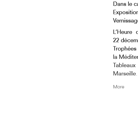
Dans le c
Expositio
Vernissag
L’Heure 
22 décem
Trophées 
la Médite
Tableaux
Marseille.
Le commi
More
exposition
la Ville
d’interro
près de 1
critique e
Au Frac S