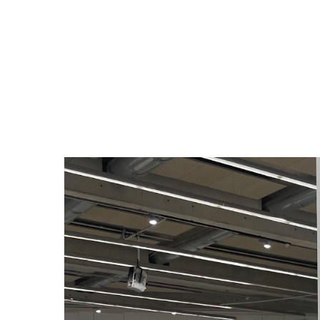
Babou, Je
Nina Chi
Gonnord, 
Recalcati
Susanne S
[mac] Mus
69 avenue
13008 Mar
04 13 94 
macpublic
Le [mac] 