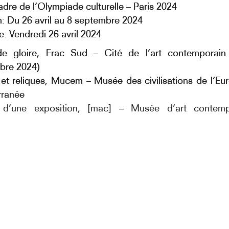
adre de l’Olympiade culturelle – Paris 2024
n: Du 26 avril au 8 septembre 2024
e: Vendredi 26 avril 2024
de gloire, Frac Sud – Cité de l’art contemporain 
bre 2024)
et reliques, Mucem – Musée des civilisations de l’Eu
rranée
 d’une exposition, [mac] – Musée d’art contem
ssaire et critique d’art Jean-Marc Huitorel a 
 dans trois institutions culturelles phares de la Régio
 de Marseille. Des exploits, des chefs-d’oeuvre s
ger la relation de l’art au sport à travers plus de 200
00 artistes français et étrangers, où cohabitent fa
t humour.
ud – Cité de l’art contemporain