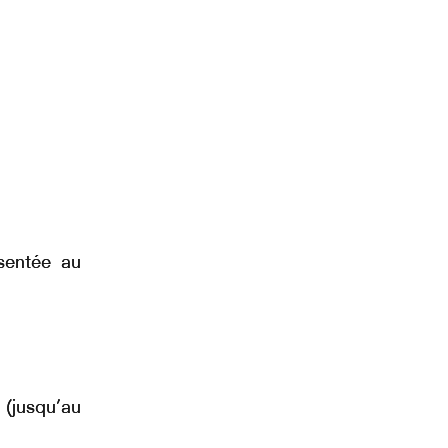
ésentée au
(jusqu’au