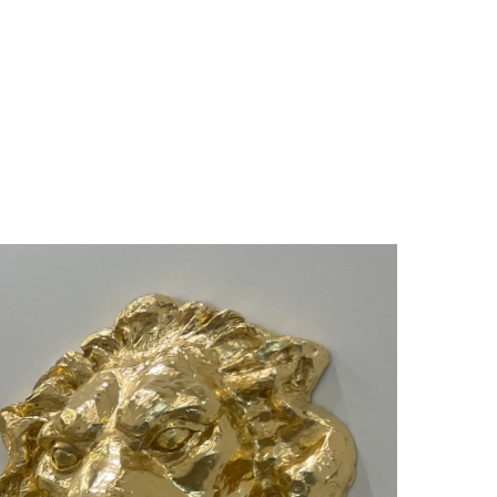
a Cartier,
s, Pierre
d, Antonio
ie Setton,