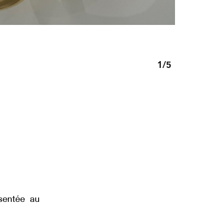
1
/5
ésentée au