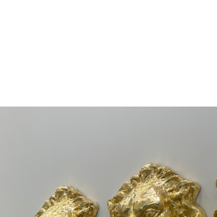
an Bedez, Julien Beneyton, Guillaume Bresson, Johann
ldress, Raoul De Keyser, Barry Flanagan, Jef Gey
Jacques Julien, Frédéric Lefever, Guillaume Pinar
, Stefan Rinck, Pascal Rivet, Alain Séchas, Jérém
trassmann, Maryline Terrier, Yves Trémorin.
ée d’art contemporain de Marseille
 d’Haïfa
seille
83 49/54
s@marseille.fr
est ouvert du mardi au dimanche de 9h à 18h.