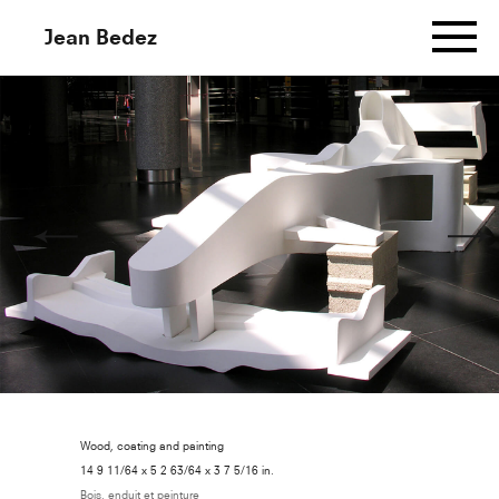
Jean Bedez
Informations
Works
Murmuration Aux Cent Sonnets
(Dessin Gauche)
Murmuration Aux Cent Sonnets
Wood, coating and painting
(Dessin Central)
14 9 11/64 x 5 2 63/64 x 3 7 5/16 in.
Bois, enduit et peinture