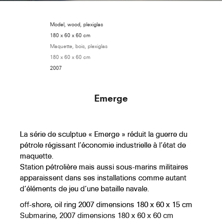
Hercule Et Cacus I
Model, wood, plexiglas
180 x 60 x 60 cm
Maquette, bois, plexiglas
180 x 60 x 60 cm
2007
Hercule Et Cacus II
Emerge
Hercule Et Cacus III
La série de sculptue « Emerge » réduit la guerre du
pétrole régissant l’économie industrielle à l’état de
maquette.
Station pétrolière mais aussi sous-marins militaires
apparaissent dans ses installations comme autant
Hercule Tuant Cacus Avec Une
d’éléments de jeu d’une bataille navale.
Massue
off-shore, oil ring 2007 dimensions 180 x 60 x 15 cm
Submarine, 2007 dimensions 180 x 60 x 60 cm