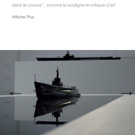
dans la course”, comme le souligne le critique d’art
Hercule Enfant Étouffant Les
Alain Berland.
Afficher Plus
Serpents I
Hercule Enfant Étouffant Les
Serpents II
Le Géant
Atlas Portant Le Monde