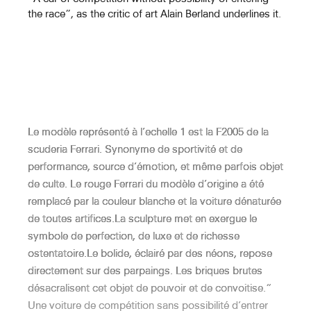
the race”, as the critic of art Alain Berland underlines it.
Hercule Et Cacus (Labyrinthe De La
Villa Kérylos)
Minotaure
Le modèle représenté à l’echelle 1 est la F2005 de la
scuderia Ferrari. Synonyme de sportivité et de
performance, source d’émotion, et même parfois objet
de culte. Le rouge Ferrari du modèle d’origine a été
Andromède (Labyrinthe De La
remplacé par la couleur blanche et la voiture dénaturée
Cathédrale De Sens)
de toutes artifices.La sculpture met en exergue le
symbole de perfection, de luxe et de richesse
ostentatoire.Le bolide, éclairé par des néons, repose
Atlas (Labyrinthe De La Cathédrale
directement sur des parpaings. Les briques brutes
De Bayeux)
désacralisent cet objet de pouvoir et de convoitise.“
Une voiture de compétition sans possibilité d’entrer