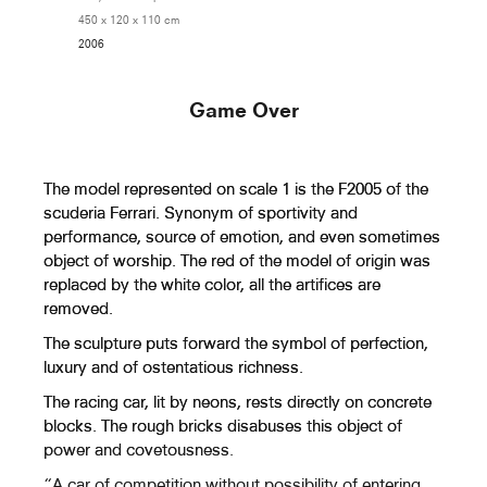
450 x 120 x 110 cm
2006
Murmuration Aux Cent Sonnets
(Dessin Droit)
Game Over
Au Crépuscule Des Dieux
The model represented on scale 1 is the F2005 of the
(Labyrinthe De La Cathédrale De
scuderia Ferrari. Synonym of sportivity and
Reims)
performance, source of emotion, and even sometimes
object of worship. The red of the model of origin was
replaced by the white color, all the artifices are
Au Crépuscule Des Dieux (
removed.
Labyrinthe De La Cathédrale De
The sculpture puts forward the symbol of perfection,
Chartres)
luxury and of ostentatious richness.
The racing car, lit by neons, rests directly on concrete
Au Crépuscule Des Dieux
blocks. The rough bricks disabuses this object of
(Labyrinthe De La Cathédrale
power and covetousness.
D'Amiens)
“A car of competition without possibility of entering